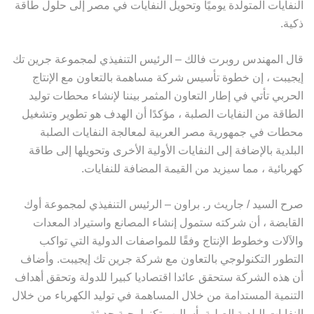
النفايات المتولدة يوميًا وتحويل النفايات في مصر إلى حلول طاقة
ذكية.
قال المهندس روبرت فالك – الرئيس التنفيذي لمجموعة جرين تك
إيجيبت ، إن خطوة تأسيس شركة مساهمة بالتعاون مع الإنتاج
الحربي تأتي في إطار التعاون المثمر بيننا لإنشاء محطات توليد
الطاقة من النفايات الصلبة ، مؤكدًا أن الهدف هو تطوير وتشغيل
محطات في جمهورية مصر العربية لمعالجة النفايات الصلبة
البلدية بالإضافة إلى النفايات الأولية الأخرى وتحويلها إلى طاقة
كهربائية ، مما سيزيد من القيمة المضافة للنفايات.
صرح السيد / جاريث ر. براون – الرئيس التنفيذي لمجموعة أوك
القابضة ، أن شركته ستمول إنشاء المصانع واستيراد المعدات
والآلات وخطوط الإنتاج وفقًا للمواصفات الدولية التي تواكب
التطور التكنولوجي بالتعاون مع شركة جرين تك إيجيبت. وأضاف
أن هذه الشركة ستحقق عائدا اقتصاديا كبيرا للدولة وتحقق أهداف
التنمية المستدامة من خلال المساهمة في توليد الكهرباء من خلال
النفايات البلدية الصلبة بأساليب تكنولوجية حديثة.