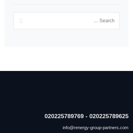
020225789625 - 020225789769
info@renergy-group-partners.com